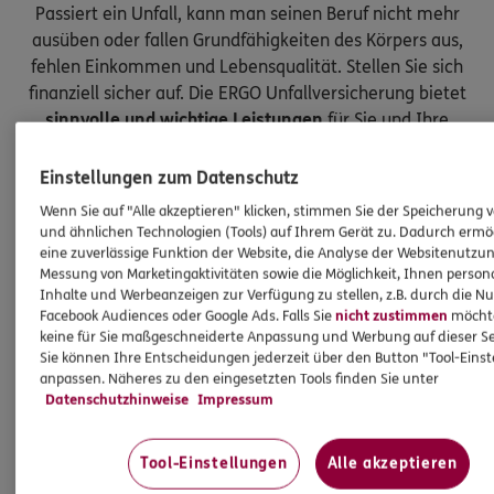
Passiert ein Unfall, kann man seinen Beruf nicht mehr
ausüben oder fallen Grundfähigkeiten des Körpers aus,
fehlen Einkommen und Lebensqualität. Stellen Sie sich
finanziell sicher auf. Die ERGO Unfallversicherung bietet
sinnvolle und wichtige Leistungen
für Sie und Ihre
Kinder.
Einstellungen zum Datenschutz
Wenn Sie auf "Alle akzeptieren" klicken, stimmen Sie der Speicherung 
und ähnlichen Technologien (Tools) auf Ihrem Gerät zu. Dadurch ermö
eine zuverlässige Funktion der Website, die Analyse der Websitenutzun
Messung von Marketingaktivitäten sowie die Möglichkeit, Ihnen persona
Inhalte und Werbeanzeigen zur Verfügung zu stellen, z.B. durch die N
Facebook Audiences oder Google Ads. Falls Sie
nicht zustimmen
möchten
keine für Sie maßgeschneiderte Anpassung und Werbung auf dieser Se
Sie können Ihre Entscheidungen jederzeit über den Button "Tool-Eins
anpassen. Näheres zu den eingesetzten Tools finden Sie unter
Datenschutzhinweise
Impressum
Tool-Einstellungen
Alle akzeptieren