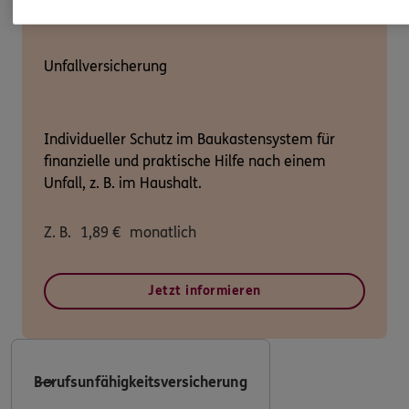
Unfallversicherung
Individueller Schutz im Baukastensystem für
finanzielle und praktische Hilfe nach einem
Unfall, z. B. im Haushalt.
Z. B.
1,89
€
monatlich
Jetzt informieren
Berufsunfähigkeitsversicherung