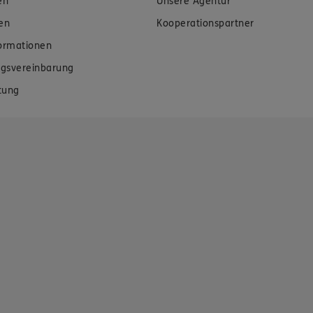
en
Unsere Agentur
en
Kooperationspartner
formationen
gsvereinbarung
tung