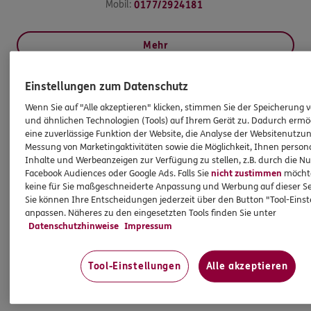
Mobil:
0177/2924181
Mehr
Einstellungen zum Datenschutz
HINWEIS
Wenn Sie auf "Alle akzeptieren" klicken, stimmen Sie der Speicherung 
Wichtiges aus dem Vermittlerrecht
und ähnlichen Technologien (Tools) auf Ihrem Gerät zu. Dadurch ermö
eine zuverlässige Funktion der Website, die Analyse der Websitenutzun
Messung von Marketingaktivitäten sowie die Möglichkeit, Ihnen persona
Ich bin verpflichtet, Ihnen Auskünfte zu meiner
Inhalte und Werbeanzeigen zur Verfügung zu stellen, z.B. durch die N
Person zu geben. Sowohl Ihr Schutz als Verbraucher
Facebook Audiences oder Google Ads. Falls Sie
nicht zustimmen
möchten
keine für Sie maßgeschneiderte Anpassung und Werbung auf dieser Se
sowie auch gesetzliche Regelungen halten mich
Sie können Ihre Entscheidungen jederzeit über den Button "Tool-Eins
dazu an. Ich biete Beratung an, für die
anpassen. Näheres zu den eingesetzten Tools finden Sie unter
Versicherungsvermittlung erhalte ich Provision,
Datenschutzhinweise
Impressum
ferner sonstige Zuwendungen.
Tool-Einstellungen
Alle akzeptieren
Mehr Informationen