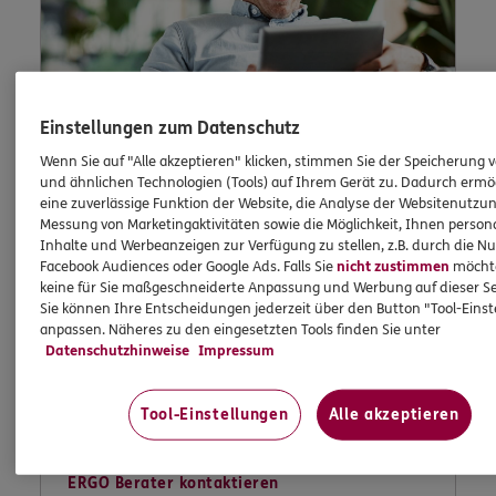
Einstellungen zum Datenschutz
Wenn Sie auf "Alle akzeptieren" klicken, stimmen Sie der Speicherung 
und ähnlichen Technologien (Tools) auf Ihrem Gerät zu. Dadurch ermö
eine zuverlässige Funktion der Website, die Analyse der Websitenutzun
Kontaktformular
Messung von Marketingaktivitäten sowie die Möglichkeit, Ihnen persona
Inhalte und Werbeanzeigen zur Verfügung zu stellen, z.B. durch die N
Facebook Audiences oder Google Ads. Falls Sie
nicht zustimmen
möchten
keine für Sie maßgeschneiderte Anpassung und Werbung auf dieser Se
Sie können Ihre Entscheidungen jederzeit über den Button "Tool-Eins
Nutzen Sie unser sicheres Kontaktformular.
anpassen. Näheres zu den eingesetzten Tools finden Sie unter
Datenschutzhinweise
Impressum
Tool-Einstellungen
Alle akzeptieren
ERGO Berater kontaktieren